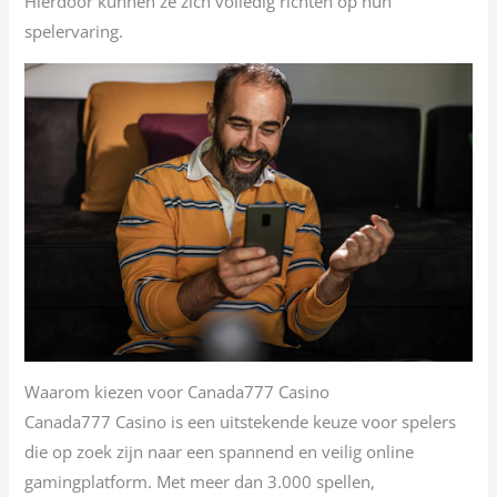
Hierdoor kunnen ze zich volledig richten op hun
spelervaring.
Waarom kiezen voor Canada777 Casino
Canada777 Casino is een uitstekende keuze voor spelers
die op zoek zijn naar een spannend en veilig online
gamingplatform. Met meer dan 3.000 spellen,