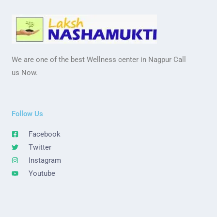
We are one of the best Wellness center in Nagpur Call
us Now.
Follow Us
Facebook
Twitter
Instagram
Youtube