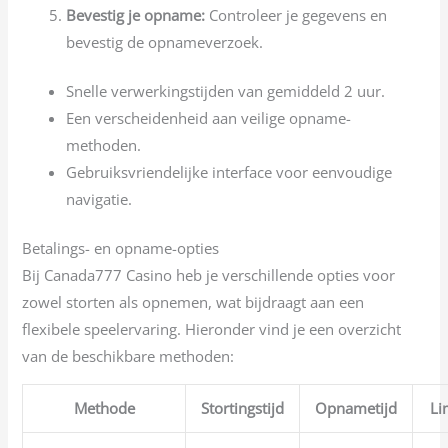
Bevestig je opname:
Controleer je gegevens en
bevestig de opnameverzoek.
Snelle verwerkingstijden van gemiddeld 2 uur.
Een verscheidenheid aan veilige opname-
methoden.
Gebruiksvriendelijke interface voor eenvoudige
navigatie.
Betalings- en opname-opties
Bij Canada777 Casino heb je verschillende opties voor
zowel storten als opnemen, wat bijdraagt aan een
flexibele speelervaring. Hieronder vind je een overzicht
van de beschikbare methoden:
Methode
Stortingstijd
Opnametijd
Li