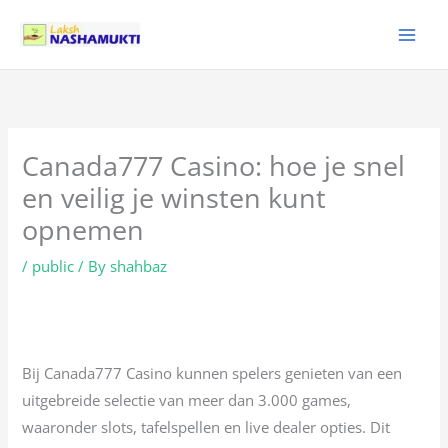
Skip
to
content
Canada777 Casino: hoe je snel
en veilig je winsten kunt
opnemen
/
public
/ By
shahbaz
Bij Canada777 Casino kunnen spelers genieten van een
uitgebreide selectie van meer dan 3.000 games,
waaronder slots, tafelspellen en live dealer opties. Dit