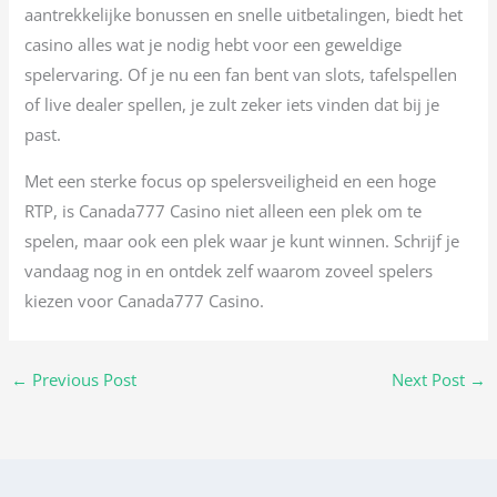
aantrekkelijke bonussen en snelle uitbetalingen, biedt het
casino alles wat je nodig hebt voor een geweldige
spelervaring. Of je nu een fan bent van slots, tafelspellen
of live dealer spellen, je zult zeker iets vinden dat bij je
past.
Met een sterke focus op spelersveiligheid en een hoge
RTP, is Canada777 Casino niet alleen een plek om te
spelen, maar ook een plek waar je kunt winnen. Schrijf je
vandaag nog in en ontdek zelf waarom zoveel spelers
kiezen voor Canada777 Casino.
←
Previous Post
Next Post
→