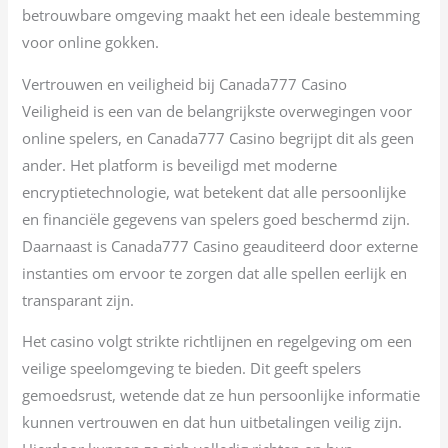
betrouwbare omgeving maakt het een ideale bestemming
voor online gokken.
Vertrouwen en veiligheid bij Canada777 Casino
Veiligheid is een van de belangrijkste overwegingen voor
online spelers, en Canada777 Casino begrijpt dit als geen
ander. Het platform is beveiligd met moderne
encryptietechnologie, wat betekent dat alle persoonlijke
en financiële gegevens van spelers goed beschermd zijn.
Daarnaast is Canada777 Casino geauditeerd door externe
instanties om ervoor te zorgen dat alle spellen eerlijk en
transparant zijn.
Het casino volgt strikte richtlijnen en regelgeving om een
veilige speelomgeving te bieden. Dit geeft spelers
gemoedsrust, wetende dat ze hun persoonlijke informatie
kunnen vertrouwen en dat hun uitbetalingen veilig zijn.