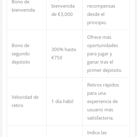
Bono de
bienvenida
recompensas
bienvenida
de €3,000
desde el
principio.
Ofrece más
Bono de
oportunidades
300% hasta
segundo
para jugar y
€750
depósito
ganar tras el
primer depósito.
Retiros rápidos
para una
Velocidad de
1 día hábil
experiencia de
retiro
usuario más
satisfactoria.
Indica las