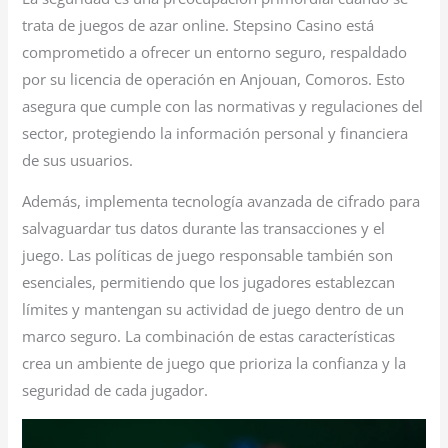
trata de juegos de azar online. Stepsino Casino está
comprometido a ofrecer un entorno seguro, respaldado
por su licencia de operación en Anjouan, Comoros. Esto
asegura que cumple con las normativas y regulaciones del
sector, protegiendo la información personal y financiera
de sus usuarios.
Además, implementa tecnología avanzada de cifrado para
salvaguardar tus datos durante las transacciones y el
juego. Las políticas de juego responsable también son
esenciales, permitiendo que los jugadores establezcan
límites y mantengan su actividad de juego dentro de un
marco seguro. La combinación de estas características
crea un ambiente de juego que prioriza la confianza y la
seguridad de cada jugador.