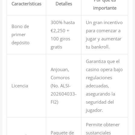
Características
Detalles
importante
300% hasta
Un gran incentivo
Bono de
€2,250 +
para comenzar a
primer
100 giros
jugar y aumentar
depósito
gratis
tu bankroll.
Garantiza que el
Anjouan,
casino opera bajo
Comoros
regulaciones
Licencia
(No. ALSI-
adecuadas,
202604033-
asegurando la
FI2)
seguridad del
jugador.
Permite obtener
Paquete de
sustanciales