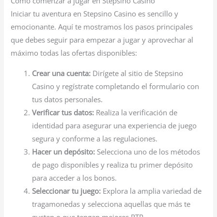
Cómo comenzar a jugar en Stepsino Casino
Iniciar tu aventura en Stepsino Casino es sencillo y
emocionante. Aquí te mostramos los pasos principales
que debes seguir para empezar a jugar y aprovechar al
máximo todas las ofertas disponibles:
Crear una cuenta:
Dirígete al sitio de Stepsino
Casino y regístrate completando el formulario con
tus datos personales.
Verificar tus datos:
Realiza la verificación de
identidad para asegurar una experiencia de juego
segura y conforme a las regulaciones.
Hacer un depósito:
Selecciona uno de los métodos
de pago disponibles y realiza tu primer depósito
para acceder a los bonos.
Seleccionar tu juego:
Explora la amplia variedad de
tragamonedas y selecciona aquellas que más te
gusten o que tengan mejores RTP.