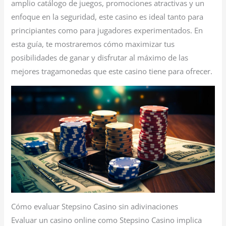
amplio catálogo de juegos, promociones atractivas y un
enfoque en la seguridad, este casino es ideal tanto para
principiantes como para jugadores experimentados. En
esta guía, te mostraremos cómo maximizar tus
posibilidades de ganar y disfrutar al máximo de las
mejores tragamonedas que este casino tiene para ofrecer.
Cómo evaluar Stepsino Casino sin adivinaciones
Evaluar un casino online como Stepsino Casino implica