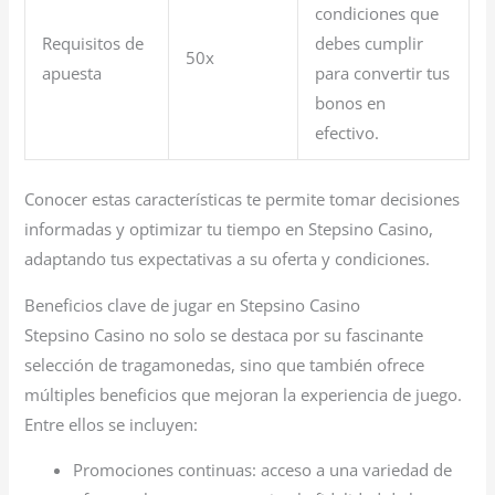
condiciones que
Requisitos de
debes cumplir
50x
apuesta
para convertir tus
bonos en
efectivo.
Conocer estas características te permite tomar decisiones
informadas y optimizar tu tiempo en Stepsino Casino,
adaptando tus expectativas a su oferta y condiciones.
Beneficios clave de jugar en Stepsino Casino
Stepsino Casino no solo se destaca por su fascinante
selección de tragamonedas, sino que también ofrece
múltiples beneficios que mejoran la experiencia de juego.
Entre ellos se incluyen:
Promociones continuas: acceso a una variedad de