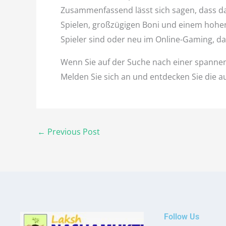
Zusammenfassend lässt sich sagen, dass da
Spielen, großzügigen Boni und einem hohen 
Spieler sind oder neu im Online-Gaming, da
Wenn Sie auf der Suche nach einer spannend
Melden Sie sich an und entdecken Sie die a
←
Previous Post
Follow Us