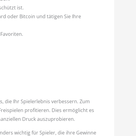
chützt ist.
 oder Bitcoin und tätigen Sie Ihre
Favoriten.
, die Ihr Spielerlebnis verbessern. Zum
ispielen profitieren. Dies ermöglicht es
nanziellen Druck auszuprobieren.
nders wichtig für Spieler, die ihre Gewinne