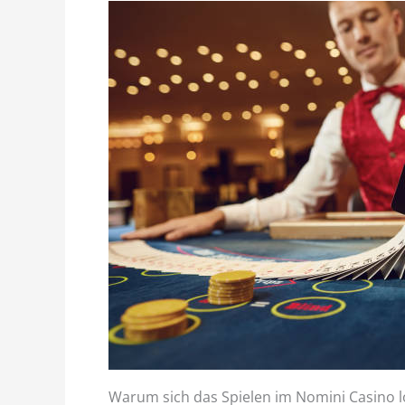
Warum sich das Spielen im Nomini Casino 