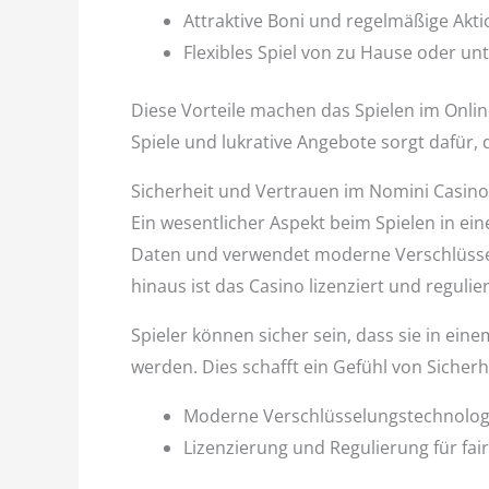
Attraktive Boni und regelmäßige Akt
Flexibles Spiel von zu Hause oder un
Diese Vorteile machen das Spielen im Onlin
Spiele und lukrative Angebote sorgt dafür,
Sicherheit und Vertrauen im Nomini Casino
Ein wesentlicher Aspekt beim Spielen in ei
Daten und verwendet moderne Verschlüsselu
hinaus ist das Casino lizenziert und reguli
Spieler können sicher sein, dass sie in ei
werden. Dies schafft ein Gefühl von Sicherh
Moderne Verschlüsselungstechnologi
Lizenzierung und Regulierung für fa