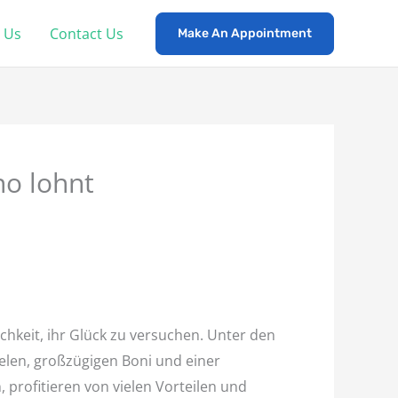
 Us
Contact Us
Make An Appointment
no lohnt
chkeit, ihr Glück zu versuchen. Unter den
elen, großzügigen Boni und einer
 profitieren von vielen Vorteilen und