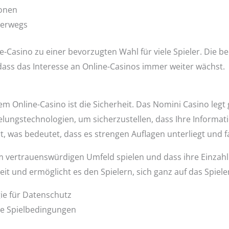
ionen
terwegs
e-Casino zu einer bevorzugten Wahl für viele Spieler. Die 
 dass das Interesse an Online-Casinos immer weiter wächst.
nem Online-Casino ist die Sicherheit. Das Nomini Casino leg
ngstechnologien, um sicherzustellen, dass Ihre Informatio
ert, was bedeutet, dass es strengen Auflagen unterliegt und
nem vertrauenswürdigen Umfeld spielen und dass ihre Einza
eit und ermöglicht es den Spielern, sich ganz auf das Spiel
e für Datenschutz
ire Spielbedingungen