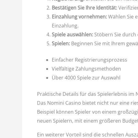
Bestätigen Sie Ihre Identität:
Verifizie
Einzahlung vornehmen:
Wählen Sie e
Einzahlung.
Spiele auswählen:
Stöbern Sie durch 
Spielen:
Beginnen Sie mit Ihrem gewäh
Einfacher Registrierungsprozess
Vielfältige Zahlungsmethoden
Über 4000 Spiele zur Auswahl
Praktische Details für das Spielerlebnis im
Das Nomini Casino bietet nicht nur eine rie
Beispiel können Spieler von einem großzüg
neuen Spielern, mit einem größeren Budget
Ein weiterer Vorteil sind die schnellen Ausz