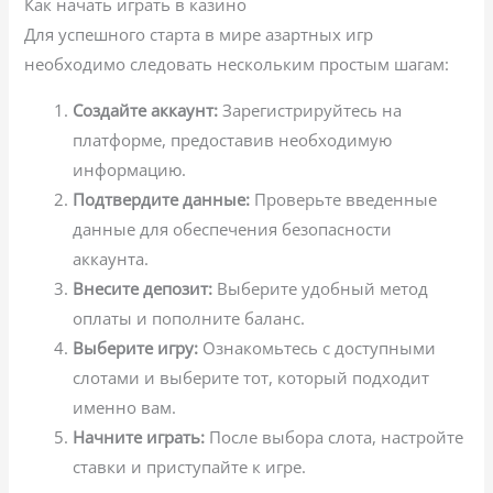
Как начать играть в казино
Для успешного старта в мире азартных игр
необходимо следовать нескольким простым шагам:
Создайте аккаунт:
Зарегистрируйтесь на
платформе, предоставив необходимую
информацию.
Подтвердите данные:
Проверьте введенные
данные для обеспечения безопасности
аккаунта.
Внесите депозит:
Выберите удобный метод
оплаты и пополните баланс.
Выберите игру:
Ознакомьтесь с доступными
слотами и выберите тот, который подходит
именно вам.
Начните играть:
После выбора слота, настройте
ставки и приступайте к игре.