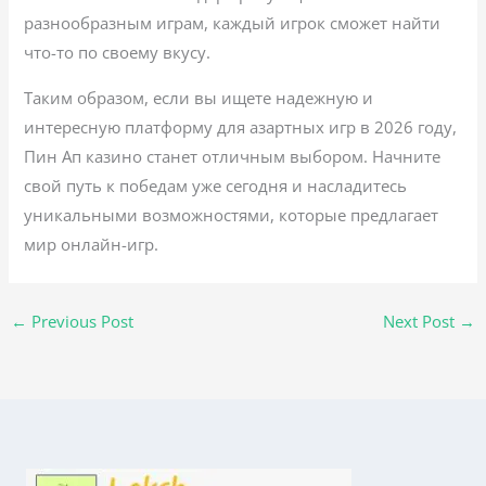
разнообразным играм, каждый игрок сможет найти
что-то по своему вкусу.
Таким образом, если вы ищете надежную и
интересную платформу для азартных игр в 2026 году,
Пин Ап казино станет отличным выбором. Начните
свой путь к победам уже сегодня и насладитесь
уникальными возможностями, которые предлагает
мир онлайн-игр.
←
Previous Post
Next Post
→