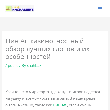
Skip
to
content
Пин Ап казино: честный
обзор лучших слотов и их
особенностей
/
public
/ By
shahbaz
Казино – это мир азарта, где каждый игрок надеется
на удачу и возможность выиграть. В наше время
онлайн-казино, такие как
Пин Ап
, стали очень