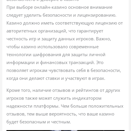
При выборе онлайн-казино основное внимание
следует уделить безопасности и лицензированию.
Казино должно иметь соответствующую лицензию от
авторитетных организаций, что гарантирует
честность игр и защиту данных игроков. Важно,
чтобы казино использовало современные
технологии шифрования для защиты личной
информации и финансовых транзакций. Это
позволяет игрокам чувствовать себя в безопасности,
когда они делают ставки и участвуют в играх.
Кроме того, наличие отзывов и рейтингов от других
игроков также может служить индикатором
надежности платформы. Чем больше положительных
отзывов, тем выше вероятность, что ваше казино
будет безопасным и честным.