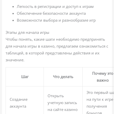
Легкость в регистрации и доступ к играм
Обеспечение безопасности аккаунта
Возможности выбора и разнообразие игр
Этапы для начала игры
Чтобы понять, какие шаги необходимо предпринять
для начала игры в казино, предлагаем ознакомиться с
таблицей, в которой представлены действия и их
значение.
Почему это
Шаг
Что делать
важно
Это первый ш
Открыть
Создание
на пути к игре
учетную запись
аккаунта
получения
на сайте казино
бонусов