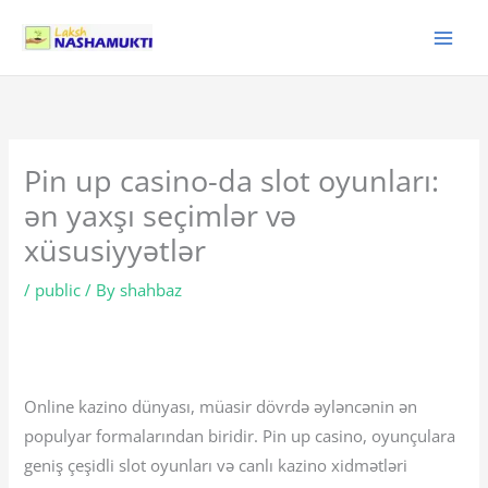
Skip
to
content
Pin up casino-da slot oyunları:
ən yaxşı seçimlər və
xüsusiyyətlər
/
public
/ By
shahbaz
Online kazino dünyası, müasir dövrdə əyləncənin ən
populyar formalarından biridir. Pin up casino, oyunçulara
geniş çeşidli slot oyunları və canlı kazino xidmətləri