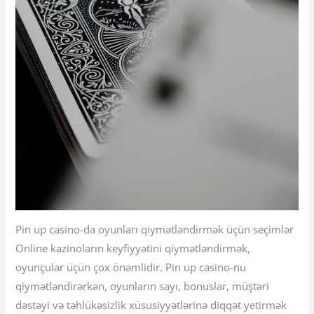
Pin up casino-da oyunları qiymətləndirmək üçün seçimlər
Online kazinoların keyfiyyətini qiymətləndirmək,
oyunçular üçün çox önəmlidir. Pin up casino-nu
qiymətləndirərkən, oyunların sayı, bonuslar, müştəri
dəstəyi və təhlükəsizlik xüsusiyyətlərinə diqqət yetirmək