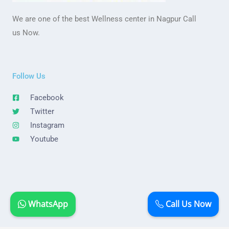
We are one of the best Wellness center in Nagpur Call
us Now.
Follow Us
Facebook
Twitter
Instagram
Youtube
WhatsApp
Call Us Now