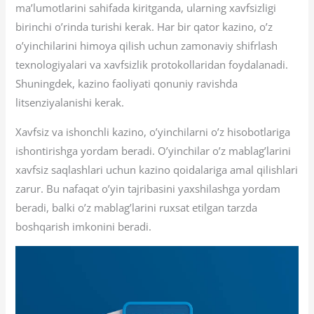
ma’lumotlarini sahifada kiritganda, ularning xavfsizligi
birinchi o’rinda turishi kerak. Har bir qator kazino, o’z
o’yinchilarini himoya qilish uchun zamonaviy shifrlash
texnologiyalari va xavfsizlik protokollaridan foydalanadi.
Shuningdek, kazino faoliyati qonuniy ravishda
litsenziyalanishi kerak.
Xavfsiz va ishonchli kazino, o’yinchilarni o’z hisobotlariga
ishontirishga yordam beradi. O’yinchilar o’z mablag’larini
xavfsiz saqlashlari uchun kazino qoidalariga amal qilishlari
zarur. Bu nafaqat o’yin tajribasini yaxshilashga yordam
beradi, balki o’z mablag’larini ruxsat etilgan tarzda
boshqarish imkonini beradi.