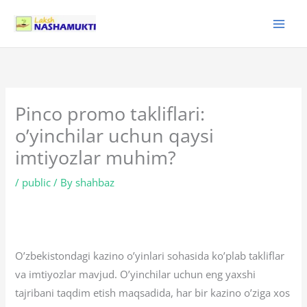
Skip
to
content
Pinco promo takliflari:
o’yinchilar uchun qaysi
imtiyozlar muhim?
/
public
/ By
shahbaz
O’zbekistondagi kazino o’yinlari sohasida ko’plab takliflar
va imtiyozlar mavjud. O’yinchilar uchun eng yaxshi
tajribani taqdim etish maqsadida, har bir kazino o’ziga xos