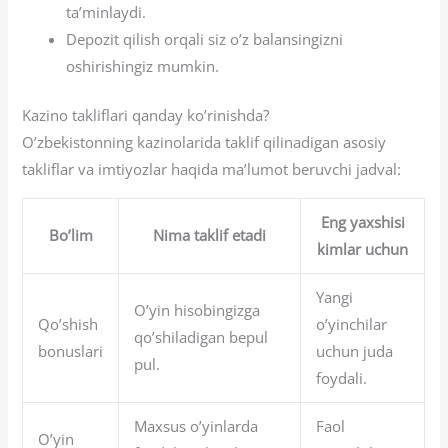
ta’minlaydi.
Depozit qilish orqali siz o’z balansingizni
oshirishingiz mumkin.
Kazino takliflari qanday ko’rinishda?
O’zbekistonning kazinolarida taklif qilinadigan asosiy
takliflar va imtiyozlar haqida ma’lumot beruvchi jadval:
Eng yaxshisi
Bo’lim
Nima taklif etadi
kimlar uchun
Yangi
O’yin hisobingizga
Qo’shish
o’yinchilar
qo’shiladigan bepul
bonuslari
uchun juda
pul.
foydali.
Maxsus o’yinlarda
Faol
O’yin