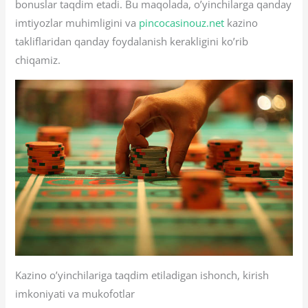
bonuslar taqdim etadi. Bu maqolada, o’yinchilarga qanday
imtiyozlar muhimligini va
pincocasinouz.net
kazino
takliflaridan qanday foydalanish kerakligini ko’rib
chiqamiz.
Kazino o’yinchilariga taqdim etiladigan ishonch, kirish
imkoniyati va mukofotlar