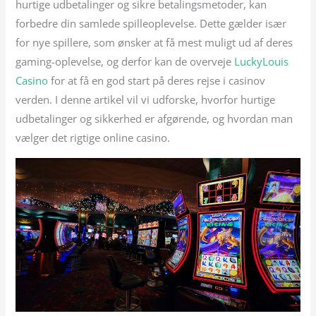
hurtige udbetalinger og sikre betalingsmetoder, kan
forbedre din samlede spilleoplevelse. Dette gælder især
for nye spillere, som ønsker at få mest muligt ud af deres
gaming-oplevelse, og derfor kan de overveje
LuckyLouis
Casino
for at få en god start på deres rejse i casinov
verden. I denne artikel vil vi udforske, hvorfor hurtige
udbetalinger og sikkerhed er afgørende, og hvordan man
vælger det rigtige online casino.