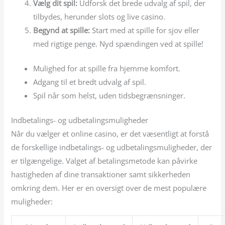
Vælg dit spil:
Udforsk det brede udvalg af spil, der
tilbydes, herunder slots og live casino.
Begynd at spille:
Start med at spille for sjov eller
med rigtige penge. Nyd spændingen ved at spille!
Mulighed for at spille fra hjemme komfort.
Adgang til et bredt udvalg af spil.
Spil når som helst, uden tidsbegrænsninger.
Indbetalings- og udbetalingsmuligheder
Når du vælger et online casino, er det væsentligt at forstå
de forskellige indbetalings- og udbetalingsmuligheder, der
er tilgængelige. Valget af betalingsmetode kan påvirke
hastigheden af dine transaktioner samt sikkerheden
omkring dem. Her er en oversigt over de mest populære
muligheder: