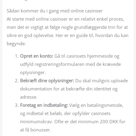
Sådan kommer du i gang med online casinoer
At starte med online casinoer er en relativt enkel proces,
men det er vigtigt at følge nogle grundlæggende trin for at
sikre en god oplevelse. Her er en guide til, hvordan du kan
begynde:
Opret en konto:
Gå til casinoets hjemmeside og
udfyld registreringsformularen med de krævede
oplysninger.
Bekræft dine oplysninger:
Du skal muligvis uploade
dokumentation for at bekræfte din identitet og
adresse.
Foretag en indbetaling:
Vælg en betalingsmetode,
og indbetal et beløb, der opfylder casinoets
minimumskrav. Ofte er det minimum 200 DKK for
at få bonusser.