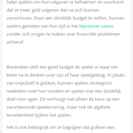
helpt spelers om hun uitgaven te beheersen en voorkomt
dat ze meer geld uitgeven dan ze zich kunnen
veroorloven. Door een duidelijk budget te stellen, kunnen
spelers genieten van hun tijd in het
leprezone casino
zonder zich zorgen te maken over financiële problemen
achteraf.
Bovendien stelt een goed budget de speler in staat om
beter na te denken over zijn of haar speelgedrag. In plaats
van impulsief te gokken, kunnen spelers strategisch
nadenken over hun inzetten en spelen met een duidelijk
doel voor ogen. Dit verhoogt niet alleen de kans op een
verantwoorde speelervaring, maar ook de algehele
tevredenheid tijdens het spelen.
Het is ook belangrijk om te begrijpen dat gokken een