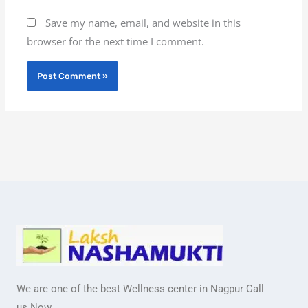
Save my name, email, and website in this
browser for the next time I comment.
We are one of the best Wellness center in Nagpur Call
us Now.