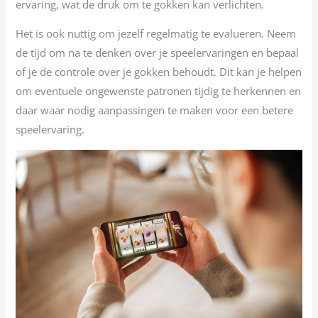
ervaring, wat de druk om te gokken kan verlichten.
Het is ook nuttig om jezelf regelmatig te evalueren. Neem
de tijd om na te denken over je speelervaringen en bepaal
of je de controle over je gokken behoudt. Dit kan je helpen
om eventuele ongewenste patronen tijdig te herkennen en
daar waar nodig aanpassingen te maken voor een betere
speelervaring.