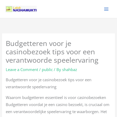
Skip
to
content
Budgetteren voor je
casinobezoek tips voor een
verantwoorde speelervaring
Leave a Comment
/
public
/ By
shahbaz
Budgetteren voor je casinobezoek tips voor een
verantwoorde speelervaring
Waarom budgetteren essentieel is voor casinobezoeken
Budgetteren voordat je een casino bezoekt, is cruciaal om
een verantwoordelijke speelervaring te waarborgen. Het