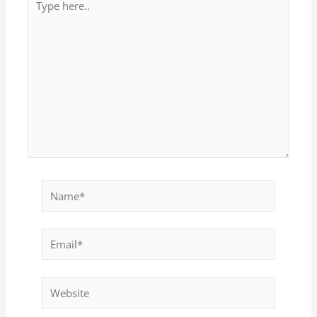
here..
Name*
Email*
Website