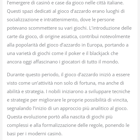
l’emergere di casinò e case da gioco nelle città italiane.
Questi spazi dedicati al gioco d’azzardo erano luoghi di
socializzazione e intrattenimento, dove le persone
potevano scommettere su vari giochi. L’introduzione delle
carte da gioco, di origine asiatica, contribuì notevolmente
alla popolarità del gioco d’azzardo in Europa, portando a
una varietà di giochi come il poker e il blackjack che
ancora oggi affascinano i giocatori di tutto il mondo.
Durante questo periodo, il gioco d’azzardo iniziò a essere
visto come un’attività non solo di fortuna, ma anche di
abilità e strategia. I nobili iniziarono a sviluppare tecniche
e strategie per migliorare le proprie possibilità di vincita,
segnalando l’inizio di un approccio più analitico al gioco.
Questa evoluzione portò alla nascita di giochi più
complessi e alla formalizzazione delle regole, ponendo le
basi per i moderni casinò.