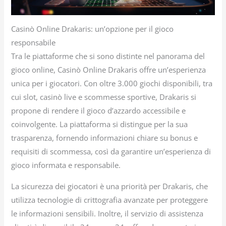
Casinò Online Drakaris: un’opzione per il gioco
responsabile
Tra le piattaforme che si sono distinte nel panorama del
gioco online, Casinò Online Drakaris offre un’esperienza
unica per i giocatori. Con oltre 3.000 giochi disponibili, tra
cui slot, casinò live e scommesse sportive, Drakaris si
propone di rendere il gioco d’azzardo accessibile e
coinvolgente. La piattaforma si distingue per la sua
trasparenza, fornendo informazioni chiare su bonus e
requisiti di scommessa, così da garantire un’esperienza di
gioco informata e responsabile.
La sicurezza dei giocatori è una priorità per Drakaris, che
utilizza tecnologie di crittografia avanzate per proteggere
le informazioni sensibili. Inoltre, il servizio di assistenza