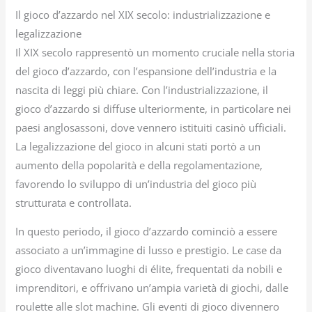
Il gioco d’azzardo nel XIX secolo: industrializzazione e
legalizzazione
Il XIX secolo rappresentò un momento cruciale nella storia
del gioco d’azzardo, con l’espansione dell’industria e la
nascita di leggi più chiare. Con l’industrializzazione, il
gioco d’azzardo si diffuse ulteriormente, in particolare nei
paesi anglosassoni, dove vennero istituiti casinò ufficiali.
La legalizzazione del gioco in alcuni stati portò a un
aumento della popolarità e della regolamentazione,
favorendo lo sviluppo di un’industria del gioco più
strutturata e controllata.
In questo periodo, il gioco d’azzardo cominciò a essere
associato a un’immagine di lusso e prestigio. Le case da
gioco diventavano luoghi di élite, frequentati da nobili e
imprenditori, e offrivano un’ampia varietà di giochi, dalle
roulette alle slot machine. Gli eventi di gioco divennero