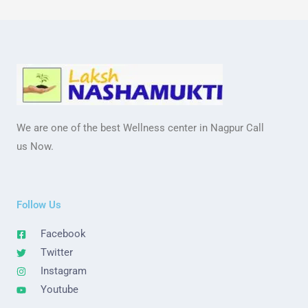
We are one of the best Wellness center in Nagpur Call
us Now.
Follow Us
Facebook
Twitter
Instagram
Youtube