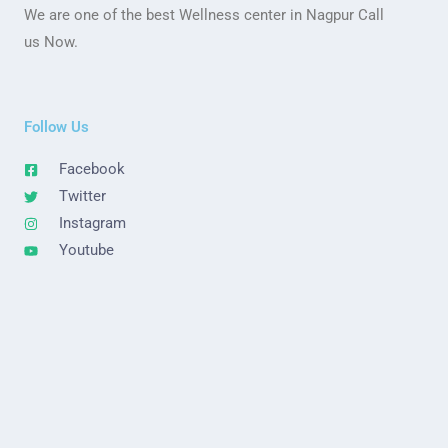
We are one of the best Wellness center in Nagpur Call
us Now.
Follow Us
Facebook
Twitter
Instagram
Youtube