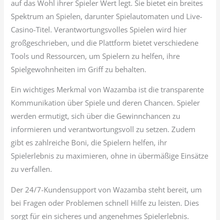
auf das Wohl ihrer Spieler Wert legt. Sie bietet ein breites
Spektrum an Spielen, darunter Spielautomaten und Live-
Casino-Titel. Verantwortungsvolles Spielen wird hier
großgeschrieben, und die Plattform bietet verschiedene
Tools und Ressourcen, um Spielern zu helfen, ihre
Spielgewohnheiten im Griff zu behalten.
Ein wichtiges Merkmal von Wazamba ist die transparente
Kommunikation über Spiele und deren Chancen. Spieler
werden ermutigt, sich über die Gewinnchancen zu
informieren und verantwortungsvoll zu setzen. Zudem
gibt es zahlreiche Boni, die Spielern helfen, ihr
Spielerlebnis zu maximieren, ohne in übermäßige Einsätze
zu verfallen.
Der 24/7-Kundensupport von Wazamba steht bereit, um
bei Fragen oder Problemen schnell Hilfe zu leisten. Dies
sorgt für ein sicheres und angenehmes Spielerlebnis.