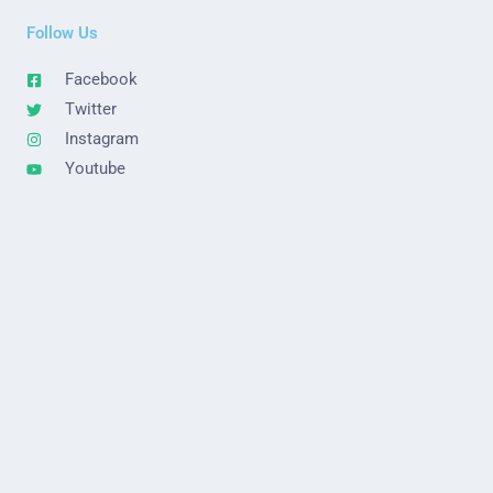
Follow Us
Facebook
Twitter
Instagram
Youtube