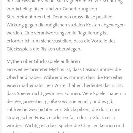
der Glücksspielbranche. Sie trägt erheblich zur Schaffung
von Arbeitsplätzen und zur Generierung von
Steuereinnahmen bei. Dennoch muss diese positive
Wirkung gegen die möglichen sozialen Kosten abgewogen
werden. Eine verantwortungsvolle Regulierung ist
erforderlich, um sicherzustellen, dass die Vorteile des
Glücksspiels die Risiken überwiegen.
Mythen über Glücksspiele aufklären
Ein weit verbreiteter Mythos ist, dass Casinos immer die
Oberhand haben. Während es stimmt, dass die Betreiber
einen mathematischen Vorteil haben, bedeutet das nicht,
dass Spieler nicht gewinnen können. Viele Spieler haben in
der Vergangenheit große Gewinne erzielt, und es gibt
zahlreiche Geschichten von Glückspilzen, die durch ihre
strategischen Einsätze oder einfach durch Glück reich
wurden. Wichtig ist, dass Spieler die Chancen kennen und