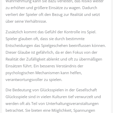
Wahrnehmung kann sie dazu verleiten, das Risiko weiter
zu erhöhen und größere Einsätze zu wagen. Dadurch
verliert der Spieler oft den Bezug zur Realität und setzt
über seine Verhältnisse.
Zusätzlich kommt das Gefühl der Kontrolle ins Spiel.
Spieler glauben oft, dass sie durch bestimmte
Entscheidungen das Spielgeschehen beeinflussen können.
Dieser Glaube ist gefährlich, da er den Fokus von der
Realität der Zufälligkeit ablenkt und oft zu übermäßigen
Einsätzen führt. Ein besseres Verständnis der
psychologischen Mechanismen kann helfen,
verantwortungsvoller zu spielen.
Die Bedeutung von Glücksspielen in der Gesellschaft
Glücksspiele sind in vielen Kulturen tief verwurzelt und
werden oft als Teil von Unterhaltungsveranstaltungen
betrachtet. Sie bieten eine Möglichkeit, Spannungen