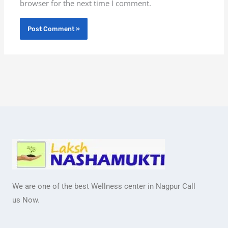
browser for the next time I comment.
We are one of the best Wellness center in Nagpur Call
us Now.