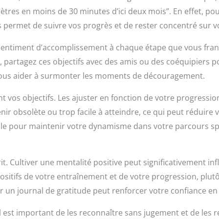
mètres en moins de 30 minutes d’ici deux mois”. En effet, po
us permet de suivre vos progrès et de rester concentré sur v
n sentiment d’accomplissement à chaque étape que vous franc
, partagez ces objectifs avec des amis ou des coéquipiers 
t vous aider à surmonter les moments de découragement.
nt vos objectifs. Les ajuster en fonction de votre progressi
enir obsolète ou trop facile à atteindre, ce qui peut réduire 
elle pour maintenir votre dynamisme dans votre parcours spo
prit. Cultiver une mentalité positive peut significativement i
ositifs de votre entraînement et de votre progression, plutô
ir un journal de gratitude peut renforcer votre confiance en
 est important de les reconnaître sans jugement et de les r