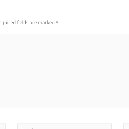
equired fields are marked
*
Email*
We