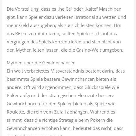
Die Vorstellung, dass es „heiße“ oder „kalte“ Maschinen
gibt, kann Spieler dazu verleiten, irrational zu wetten und
mehr Geld auszugeben, als sie sich leisten können. Um
das Risiko zu minimieren, sollten Spieler sich auf das
Vergnügen des Spiels konzentrieren und sich nicht von
den Mythen leiten lassen, die die Casino-Welt umgeben.
Mythen über die Gewinnchancen
Ein weit verbreitetes Missverständnis besteht darin, dass
bestimmte Spiele bessere Gewinnchancen bieten als
andere. Oft wird angenommen, dass Glücksspiele wie
Poker aufgrund der strategischen Elemente bessere
Gewinnchancen für den Spieler bieten als Spiele wie
Roulette, die rein vom Zufall abhängen. Während es
stimmt, dass die richtige Strategie beim Pokern die
Gewinnchancen erhöhen kann, bedeutet das nicht, dass