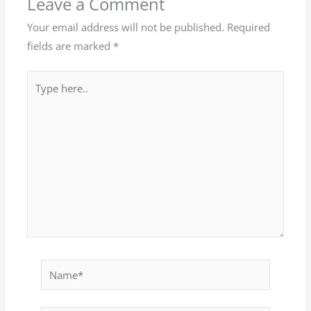
Leave a Comment
Your email address will not be published.
Required
fields are marked
*
Type
here..
Name*