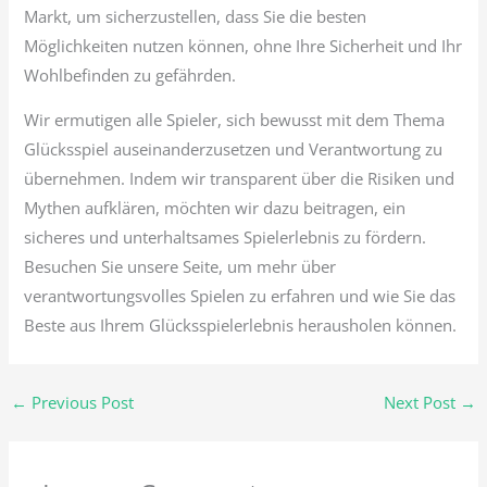
Markt, um sicherzustellen, dass Sie die besten
Möglichkeiten nutzen können, ohne Ihre Sicherheit und Ihr
Wohlbefinden zu gefährden.
Wir ermutigen alle Spieler, sich bewusst mit dem Thema
Glücksspiel auseinanderzusetzen und Verantwortung zu
übernehmen. Indem wir transparent über die Risiken und
Mythen aufklären, möchten wir dazu beitragen, ein
sicheres und unterhaltsames Spielerlebnis zu fördern.
Besuchen Sie unsere Seite, um mehr über
verantwortungsvolles Spielen zu erfahren und wie Sie das
Beste aus Ihrem Glücksspielerlebnis herausholen können.
←
Previous Post
Next Post
→