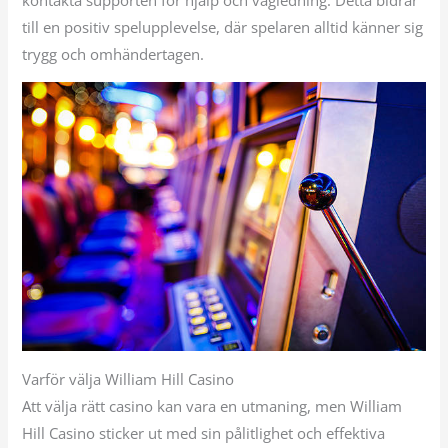
till en positiv spelupplevelse, där spelaren alltid känner sig
trygg och omhändertagen.
Varför välja William Hill Casino
Att välja rätt casino kan vara en utmaning, men William
Hill Casino sticker ut med sin pålitlighet och effektiva