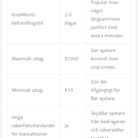
Populär men
något
Kreditkorts
2-5
långsammare
behandlingstid
dagar
jämfört med
andra metoder.
Ger spelare
Maximalt uttag
$1000
kontroll över
sina vinster.
Gör det
Minimalt uttag
$10
tillgängligt för
fler spelare.
Skyddar spelare
Höga
från bedrägerier
säkerhetsstandarder
Ja
och säkerställer
för transaktioner
trygghet.