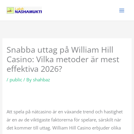
Skip
to
content
Snabba uttag på William Hill
Casino: Vilka metoder är mest
effektiva 2026?
/
public
/ By
shahbaz
Att spela på nätcasino är en växande trend och hastighet
är en av de viktigaste faktorerna för spelare, särskilt när
det kommer till uttag. William Hill Casino erbjuder olika