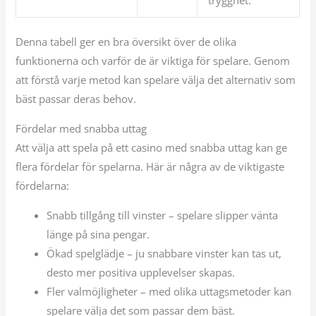
Denna tabell ger en bra översikt över de olika
funktionerna och varför de är viktiga för spelare. Genom
att förstå varje metod kan spelare välja det alternativ som
bäst passar deras behov.
Fördelar med snabba uttag
Att välja att spela på ett casino med snabba uttag kan ge
flera fördelar för spelarna. Här är några av de viktigaste
fördelarna:
Snabb tillgång till vinster – spelare slipper vänta
länge på sina pengar.
Ökad spelglädje – ju snabbare vinster kan tas ut,
desto mer positiva upplevelser skapas.
Fler valmöjligheter – med olika uttagsmetoder kan
spelare välja det som passar dem bäst.