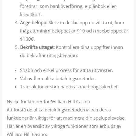
föredrar, som banköverföring, e-plånbok eller
kreditkort.
Ange belopp:
Skriv in det belopp du vill ta ut, kom
ihåg att minimibeloppet är $10 och maxbeloppet är
$1000.
Bekräfta uttaget:
Kontrollera dina uppgifter innan
du bekräftar uttagsbegäran.
Snabb och enkel process för att ta ut vinster.
Val av flera olika betalningsmetoder.
Transaktioner som hanteras med hög säkerhet.
Nyckelfunktioner för William Hill Casino
Att förstå de olika betalningsmetoderna och deras
funktioner är viktigt för att maximera din spelupplevelse.
Här är en översikt av viktiga funktioner som erbjuds av
William Hill Casino: